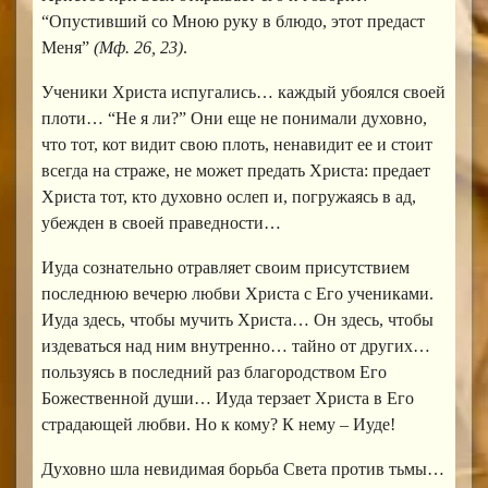
“Опустивший со Мною руку в блюдо, этот предаст
Меня”
(Мф. 26, 23)
.
Ученики Христа испугались… каждый убоялся своей
плоти… “Не я ли?” Они еще не понимали духовно,
что тот, кот видит свою плоть, ненавидит ее и стоит
всегда на страже, не может предать Христа: предает
Христа тот, кто духовно ослеп и, погружаясь в ад,
убежден в своей праведности…
Иуда сознательно отравляет своим присутствием
последнюю вечерю любви Христа с Его учениками.
Иуда здесь, чтобы мучить Христа… Он здесь, чтобы
издеваться над ним внутренно… тайно от других…
пользуясь в последний раз благородством Его
Божественной души… Иуда терзает Христа в Его
страдающей любви. Но к кому? К нему – Иуде!
Духовно шла невидимая борьба Света против тьмы…