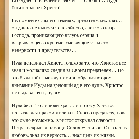
Его чудес и исцелений, засчет Его любви… Иуда
богател засчет Христа!
Беспокоен взгляд его темных, предательских глаз…
он давно не выносил спокойного, светлого взора
Господа, проникающего вглубь сердца и
вскрывающего скрытые, смердящие язвы его
неверности и предательства…
Иуда ненавидел Христа только за то, что Христос все
знал и молчаливо следил за Своим предателем… Но
это была тайна между ними и, обращая взором
внимание Иуды на зреющий ад в его душе, Христос
не выдавал его другим…
Иуда был Его личный враг… и потому Христос
пользовался правом миловать Своего предателя, пока
это было возможно. Христос открывал слабости
Петра, вскрывал немощи Своих учеников, Он знал их
любовь, знал их верность… знал цель их жизни.