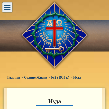
Главная
>
Солнце Жизни
>
№2 (1935 г.)
>
Иуда
Иуда