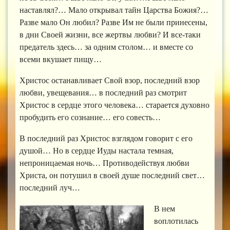
наставлял?… Мало открывал тайн Царства Божия?…
Разве мало Он любил? Разве Им не были принесены,
в дни Своей жизни, все жертвы любви? И все-таки
предатель здесь… за одним столом… и вместе со
всеми вкушает пищу…
Христос останавливает Свой взор, последний взор
любви, увещевания… в последний раз смотрит
Христос в сердце этого человека… старается духовно
пробудить его сознание… его совесть…
В последний раз Христос взглядом говорит с его
душой… Но в сердце Иуды настала темная,
непроницаемая ночь… Противодействуя любви
Христа, он потушил в своей душе последний свет…
последний луч…
В нем
воплотилась