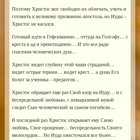
Поэтому Христос мог свободно их обличать, учить и
готовить к великому призванию апостола, но Иуды –
Христос не касался.
Готовый идти в Гефсиманию… оттуда на Голгофу… с
креста в ад и преисподнюю… И это все ради
спасения человеческих душ…
Христос видит глубину этой чаши страданий…
видит острые тернии… видит крест… а душа Его
болит за ученика – предателя…
Христос обращает еще раз Свой взор на Иуду… и с
беспредельной любовью, с невыразимой мукой
следит Сын человеческий за сыном погибели…
В последний раз Христос открывает ему Свою
любовь, Свое прощение… беспредельность Своего
милосердия… Но Иуда ожесточался все более…