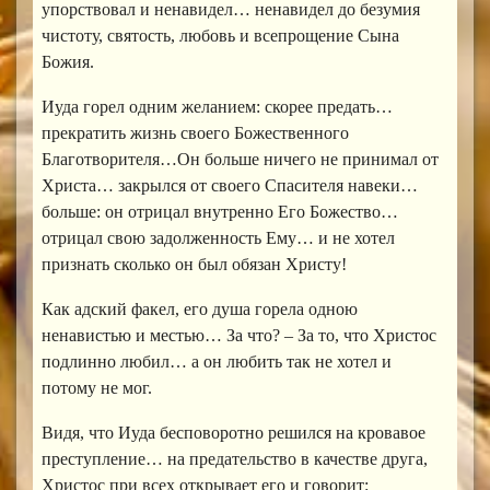
упорствовал и ненавидел… ненавидел до безумия
чистоту, святость, любовь и всепрощение Сына
Божия.
Иуда горел одним желанием: скорее предать…
прекратить жизнь своего Божественного
Благотворителя…Он больше ничего не принимал от
Христа… закрылся от своего Спасителя навеки…
больше: он отрицал внутренно Его Божество…
отрицал свою задолженность Ему… и не хотел
признать сколько он был обязан Христу!
Как адский факел, его душа горела одною
ненавистью и местью… За что? – За то, что Христос
подлинно любил… а он любить так не хотел и
потому не мог.
Видя, что Иуда бесповоротно решился на кровавое
преступление… на предательство в качестве друга,
Христос при всех открывает его и говорит: